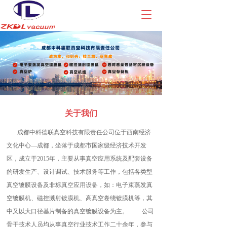
T
o
g
g
l
e
n
a
v
i
关于我们
g
a
       成都中科德联真空科技有限责任公司位于西南经济
t
i
文化中心—成都，坐落于成都市国家级经济技术开发
o
区，成立于2015年，主要从事真空应用系统及配套设备
n
的研发生产、设计调试、技术服务等工作，包括各类型
真空镀膜设备及非标真空应用设备，如：电子束蒸发真
空镀膜机、磁控溅射镀膜机、高真空卷绕镀膜机等，其
中又以大口径基片制备的真空镀膜设备为主。         公司
骨干技术人员均从事真空行业技术工作二十余年，参与