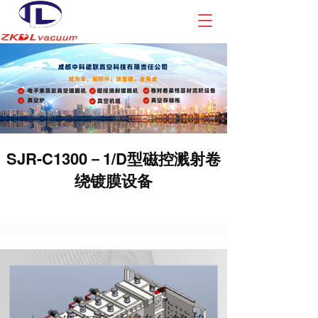
T
o
g
g
l
e
n
a
v
i
SJR-C1300－1/D型磁控溅射卷
g
绕镀膜设备
a
t
i
o
n