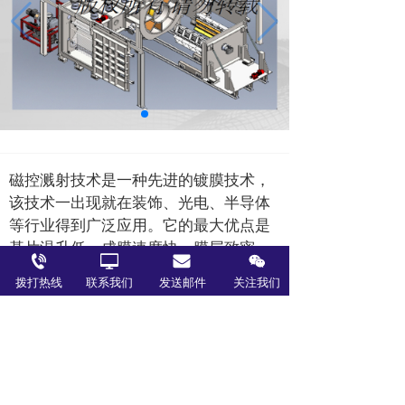
磁控溅射技术是一种先进的镀膜技术，
该技术一出现就在装饰、光电、半导体
等行业得到广泛应用。它的最大优点是
基片温升低，成膜速度快，膜层致密，
光洁，附着力强，能沉积各种金属和非
拨打热线
联系我们
发送邮件
关注我们
金属材料。
该设备通过磁控溅射技术在PET或PI
等柔性薄膜基底上沉积金属膜，介质膜
或陶瓷膜，从而获得功能性的膜层，主
要应用于航天器用高性能柔性薄膜热控
涂层的研制。